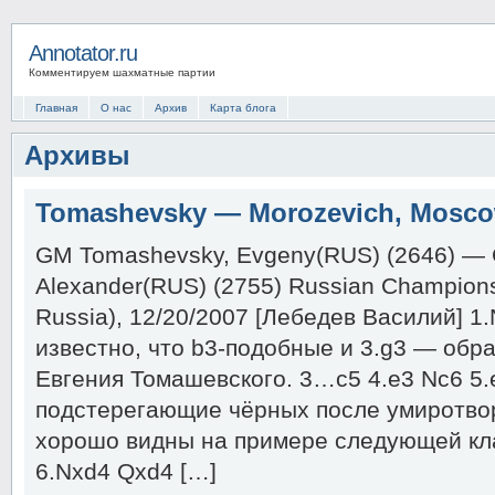
Annotator.ru
Комментируем шахматные партии
Главная
О нас
Архив
Карта блога
Архивы
Tomashevsky — Morozevich, Moscow
GM Tomashevsky, Evgeny(RUS) (2646) — 
Alexander(RUS) (2755) Russian Champions
Russia), 12/20/2007 [Лебедев Василий] 1.
известно, что b3-подобные и 3.g3 — обр
Евгения Томашевского. 3…c5 4.e3 Nc6 5.
подстерегающие чёрных после умиротв
хорошо видны на примере следующей кл
6.Nxd4 Qxd4 […]