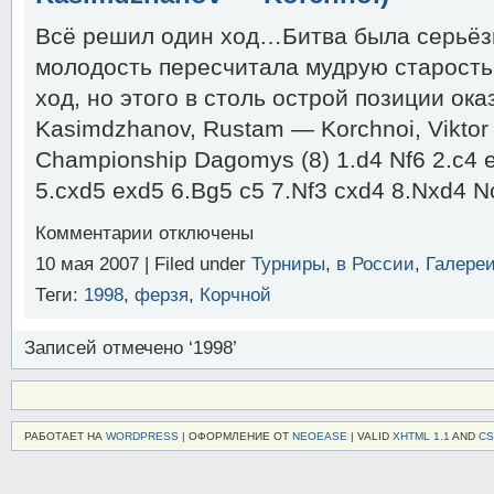
—
Harikrishna)
Всё решил один ход…Битва была серьёзно
молодость пересчитала мудрую старость
ход, но этого в столь острой позиции ок
Kasimdzhanov, Rustam — Korchnoi, Viktor
Championship Dagomys (8) 1.d4 Nf6 2.c4 
5.cxd5 exd5 6.Bg5 c5 7.Nf3 cxd4 8.Nxd4 N
к
Комментарии
отключены
записи
10 мая 2007 | Filed under
Турниры
,
в России
,
Галере
Командное
первенство
Теги:
1998
,
ферзя
,
Корчной
России
(8-
й
Записей отмечено ‘1998’
тур,
Kasimdzhanov
—
Korchnoi)
РАБОТАЕТ НА
WORDPRESS
| ОФОРМЛЕНИЕ ОТ
NEOEASE
| VALID
XHTML 1.1
AND
CS