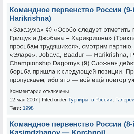
Бареев,
Е.
Командное первенство России (9-
Элиста
Harikrishna)
2007
«Заказуха» 😉 «Особо следует отметить
Грищук и Джобава – Харикришна» (Тракта
просьбам трудящихся», смотрим партию
«Эларе». Jobava, Baadur — Harikrishna, 
Championship Dagomys (9) Сложная дебю
борьба пришла к следующей позиции. П
пропускаем, ибо это — всё ещё повтор у
к
Комментарии
отключены
записи
12 мая 2007 | Filed under
Турниры
,
в России
,
Галере
Командное
первенство
Теги:
1998
России
(9-
й
Командное первенство России (8-й
тур,
Kasimdzhanov — Korchnoi)
Jobava