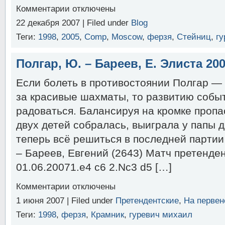
к
Комментарии
отключены
записи
22 декабря 2007 | Filed under
Blog
Tomashevsky
—
Теги:
1998
,
2005
,
Comp
,
Moscow
,
ферзя
,
Стейниц
,
гу
Morozevich,
Moscow,
Russia,
Полгар, Ю. – Бареев, Е. Элиста 20
2007
Если болеть в противостоянии Полгар —
за красивые шахматы, то развитию событ
радоваться. Балансируя на кромке пропа
двух детей собралась, выиграла у папы
теперь всё решиться в последней парти
– Бареев, Евгений (2643) Матч претенден
01.06.20071.e4 c6 2.Nc3 d5 […]
к
Комментарии
отключены
записи
1 июня 2007 | Filed under
Претендентские
,
На первен
Полгар,
Ю.
Теги:
1998
,
ферзя
,
Крамник
,
гуревич михаил
–