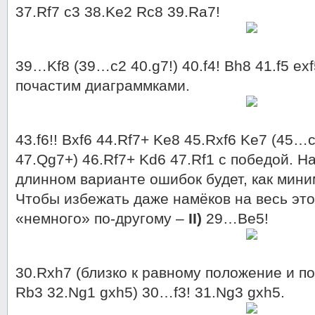
37.Rf7 c3 38.Ke2 Rc8 39.Ra7!
39…Kf8 (39…c2 40.g7!) 40.f4! Bh8 41.f5 exf
почастим диаграммками.
43.f6!! Bxf6 44.Rf7+ Ke8 45.Rxf6 Ke7 (45
47.Qg7+) 46.Rf7+ Kd6 47.Rf1 с победой. Н
длинном варианте ошибок будет, как мин
Чтобы избежать даже намёков на весь это
«немного» по-другому –
II)
29…Be5!
30.Rxh7 (близко к равному положение и п
Rb3 32.Ng1 gxh5) 30…f3! 31.Ng3 gxh5.