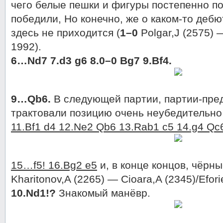
чего белые пешки и фигуры постепенно 
победили, Но конечно, же о каком-то деб
здесь не приходится (
1–0
Polgar,J (2575) 
1992).
6…Nd7 7.d3 g6 8.0–0 Bg7 9.Bf4.
9…Qb6.
В следующей партии, партии-пре
трактовали позицию очень неубедительн
11.Bf1 d4 12.Ne2 Qb6 13.Rab1 c5 14.g4 Qc6
15…f5! 16.Bg2 e5
и, в конце концов, чёрны
Kharitonov,A (2265) — Cioara,A (2345)/Efori
10.Nd1!?
Знакомый манёвр.