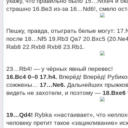
укажу, что правильно было 15…Nfxe4 и ок
страшно 16.Be3 из-за 16…Nd6!, смело оста
Пешку, правда, отыграть белые могут: 17.
после 18…Nf5 19.Rb3 Qa7 20.Bxc5 (20.Ne
Rab8 22.Rxb8 Rxb8 23.Rb1.
23…Rb4! — у чёрных явный перевес!
16.Bc4 0–0 17.h4.
Вперёд! Вперёд! Рубико
сожжены…
17…Ne6.
Дальнейших прыжков 
видеть не захотели, и поэтому —
18.Bxe6 
19…Qd4!
Rybka «настаивает», что неплох
человеку претит такое «зацикливание» ис