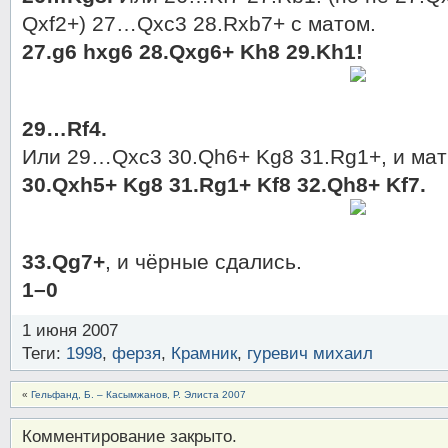
Qxf2+) 27…Qxc3 28.Rxb7+ с матом.
27.g6 hxg6 28.Qxg6+ Kh8 29.Kh1!
29…Rf4.
Или 29…Qxc3 30.Qh6+ Kg8 31.Rg1+, и мат 
30.Qxh5+ Kg8 31.Rg1+ Kf8 32.Qh8+ Kf7.
33.Qg7+
, и чёрные сдались.
1–0
1 июня 2007
Теги:
1998
,
ферзя
,
Крамник
,
гуревич михаил
«
Гельфанд, Б. – Касымжанов, Р. Элиста 2007
Комментирование закрыто.