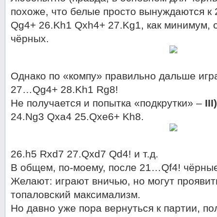
похоже, что белые просто вынуждаются к
Qg4+ 26.Kh1 Qxh4+ 27.Kg1, как минимум, 
чёрных.
Однако по «компу» правильно дальше игра
27…Qg4+ 28.Kh1 Rg8!
Не получается и попытка «подкрутки» –
III)
24.Ng3 Qxa4 25.Qxe6+ Kh8.
26.h5 Rxd7 27.Qxd7 Qd4! и т.д.
В общем, по-моему, после 21…Qf4! чёрные 
Желают: играют вничью, но могут прояви
топаловский максимализм.
Но давно уже пора вернуться к партии, п