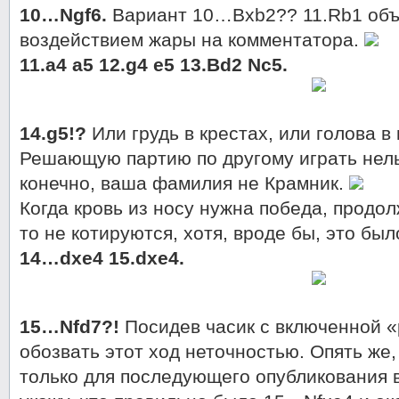
10…Ngf6.
Вариант 10…Bxb2?? 11.Rb1 объ
воздействием жары на комментатора.
11.a4 a5 12.g4 e5 13.Bd2 Nc5.
14.g5!?
Или грудь в крестах, или голова в
Решающую партию по другому играть нель
конечно, ваша фамилия не Крамник.
Когда кровь из носу нужна победа, продол
то не котируются, хотя, вроде бы, это бы
14…dxe4 15.dxe4.
15…Nfd7?!
Посидев часик с включенной «
обозвать этот ход неточностью. Опять же,
только для последующего опубликования 