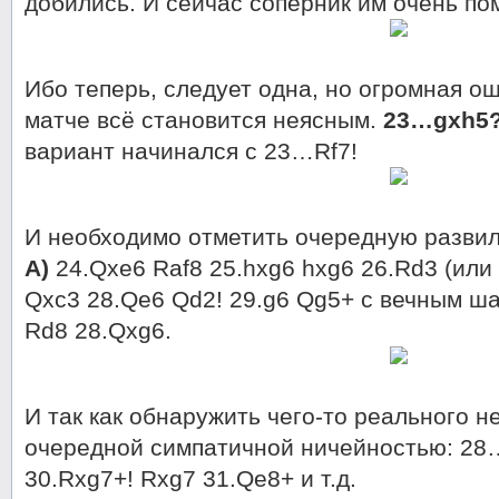
добились. И сейчас соперник им очень п
Ибо теперь, следует одна, но огромная ош
матче всё становится неясным.
23…gxh5
вариант начинался с 23…Rf7!
И необходимо отметить очередную развил
А)
24.Qxe6 Raf8 25.hxg6 hxg6 26.Rd3 (или
Qxc3 28.Qe6 Qd2! 29.g6 Qg5+ с вечным ш
Rd8 28.Qxg6.
И так как обнаружить чего-то реального не
очередной симпатичной ничейностью: 28
30.Rxg7+! Rxg7 31.Qe8+ и т.д.