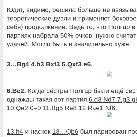
Юдит, видимо, решила больше не ввязыва
теоретические дуэли и применяет боковое
себя) продолжение. Ведь то, что Полгар в
партиях набрала 50% очков, нужно счита
удачей. Могло быть и значительно хуже.
3…Bg4 4.h3 Bxf3 5.Qxf3 e6.
6.Be2.
Когда сёстры Полгар были ещё сес
однажды такая вот партия
6.d3 Nd7 7.g3 g
10.Qe2 0–0 11.Bg5 Re8 12.Rae1 Nf6.
13.h4
и наскок
13…Qb6
был парирован по