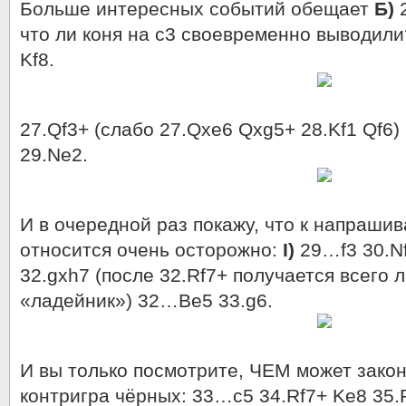
Больше интересных событий обещает
Б)
2
что ли коня на с3 своевременно выводил
Kf8.
27.Qf3+ (слабо 27.Qxe6 Qxg5+ 28.Kf1 Qf6)
29.Ne2.
И в очередной раз покажу, что к напраш
относится очень осторожно:
I)
29…f3 30.Nf
32.gxh7 (после 32.Rf7+ получается всег
«ладейник») 32…Be5 33.g6.
И вы только посмотрите, ЧЕМ может зако
контригра чёрных: 33…c5 34.Rf7+ Ke8 35.R