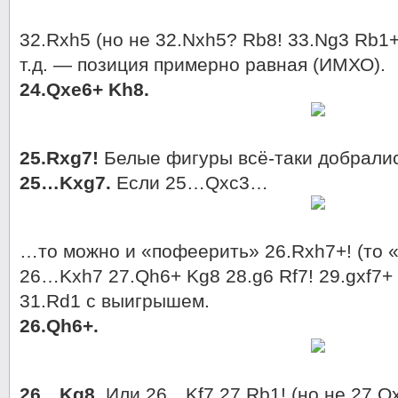
32.Rxh5 (но не 32.Nxh5? Rb8! 33.Ng3 Rb1
т.д. — позиция примерно равная (ИМХО).
24.Qxe6+ Kh8.
25.Rxg7!
Белые фигуры всё-таки добралис
25…Kxg7.
Если 25…Qxc3…
…то можно и «пофеерить» 26.Rxh7+! (то 
26…Kxh7 27.Qh6+ Kg8 28.g6 Rf7! 29.gxf7+
31.Rd1 с выигрышем.
26.Qh6+.
26…Kg8.
Или 26…Kf7 27.Rb1! (но не 27.Q