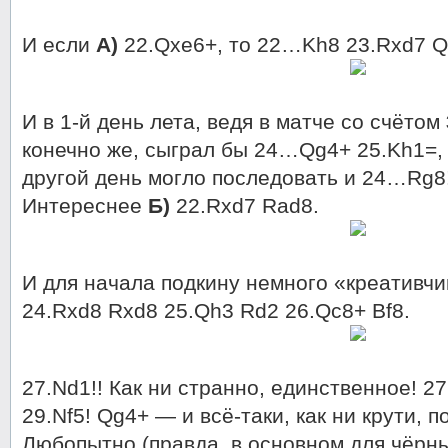
И если
А)
22.Qxe6+, то 22…Kh8 23.Rxd7 Q
И в 1-й день лета, ведя в матче со счётом
конечно же, сыграл бы 24…Qg4+ 25.Kh1=, 
другой день могло последовать и 24…Rg8
Интереснее
Б)
22.Rxd7 Rad8.
И для начала подкину немного «креативчи
24.Rxd8 Rxd8 25.Qh3 Rd2 26.Qc8+ Bf8.
27.Nd1!! Как ни странно, единственное! 
29.Nf5! Qg4+ — и всё-таки, как ни крути, п
Любопытно (правда, в основном для чёрн