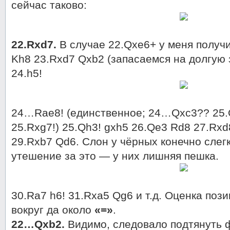
сейчас таково:
22.Rxd7.
В случае 22.Qxe6+ у меня полу
Kh8 23.Rxd7 Qxb2 (запасаемся на долгую 
24.h5!
24…Rae8! (единственное; 24…Qxc3?? 25
25.Rxg7!) 25.Qh3! gxh5 26.Qe3 Rd8 27.Rx
29.Rxb7 Qd6. Слон у чёрных конечно слегк
утешение за это — у них лишняя пешка.
30.Ra7 h6! 31.Rxa5 Qg6 и т.д. Оценка пози
вокруг да около
«=»
.
22…Qxb2.
Видимо, следовало подтянуть ф