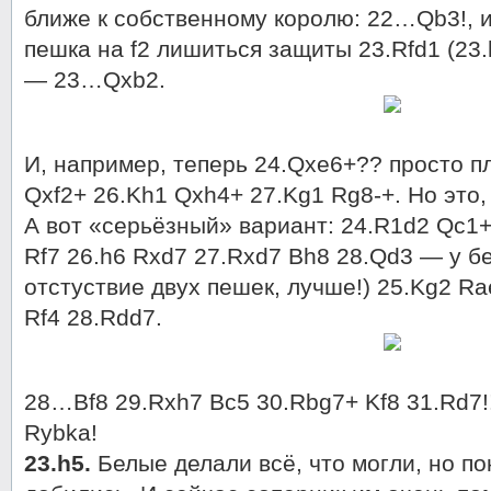
ближе к собственному королю: 22…Qb3!, и 
пешка на f2 лишиться защиты 23.Rfd1 (23.
— 23…Qxb2.
И, например, теперь 24.Qxe6+?? просто 
Qxf2+ 26.Kh1 Qxh4+ 27.Kg1 Rg8-+. Но это, 
А вот «серьёзный» вариант: 24.R1d2 Qc1
Rf7 26.h6 Rxd7 27.Rxd7 Bh8 28.Qd3 — у б
отстуствие двух пешек, лучше!) 25.Kg2 R
Rf4 28.Rdd7.
28…Bf8 29.Rxh7 Bc5 30.Rbg7+ Kf8 31.Rd7
Rybka!
23.h5.
Белые делали всё, что могли, но пок