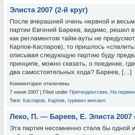
Аронян,
Л.
Элиста 2007 (2-й круг)
Элиста
2007
После вчерашней очень нервной и весьм
(2-
й
партии Eвгений Бареев, видимо, решил вз
круг)
как регламентом тайм-ауты не предусмо
Карпов-Каспаров), то пришлось «спалить
описывая следующую партию буду предель
принципе, можно сказать, о поединке, гд
два самостоятельных хода? Бареев, […]
к
Комментарии
отключены
записи
7 июня 2007 | Filed under
Претендентские
,
На первен
Элиста
2007
Теги:
Каспаров
,
Карпов
,
гуревич михаил
(2-
й
круг)
Леко, П. — Бареев, Е. Элиста 2007 (
Эта партия несомненно стала бы одной и