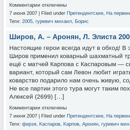
к
Комментарии
отключены
записи
7 июня 2007 | Filed under
Претендентские
,
На первен
Гельфанд,
Б.
Теги:
2005
,
гуревич михаил
,
Борис
(2733)
–
Камский,
Широв, А. – Аронян, Л. Элиста 2007
Г.
Элиста
Настоящие герои всегда идут в обход! В 
2007
(2-
Широв применил коварный шахматный тр
й
ещё с матчей Карпова с Каспаровым — с
круг)
вариант, который сам Левон любит играть
коварство подарило нам очень живую, с
Не все партии этого тура могут таким п
Алексей (2699) […]
к
Комментарии
отключены
записи
7 июня 2007 | Filed under
Претендентские
,
На первен
Широв,
А.
Теги:
ферзя
,
Каспаров
,
Карпов
,
Аронян
,
гуревич мих
–