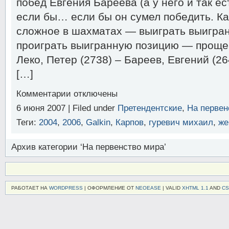
побед Евгения Бареева (а у него и так ес
если бы… если бы он сумел победить. Ка
сложное в шахматах — выиграть выигра
проиграть выигранную позицию — проще
Леко, Петер (2738) – Бареев, Евгений (2
[…]
к
Комментарии
отключены
записи
6 июня 2007 | Filed under
Претендентские
,
На первен
Леко,
П.
Теги:
2004
,
2006
,
Galkin
,
Карпов
,
гуревич михаил
,
же
—
Бареев,
Е.
Архив категории ‘На первенство мира’
Элиста
2007
(2-
й
круг)
РАБОТАЕТ НА
WORDPRESS
| ОФОРМЛЕНИЕ ОТ
NEOEASE
| VALID
XHTML 1.1
AND
CS