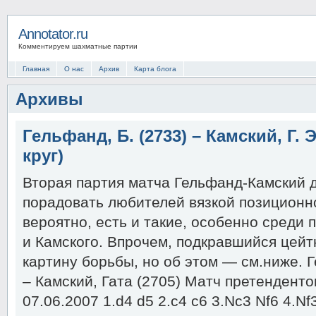
Annotator.ru
Комментируем шахматные партии
Главная
О нас
Архив
Карта блога
Архивы
Гельфанд, Б. (2733) – Камский, Г. Э
круг)
Вторая партия матча Гельфанд-Камский 
порадовать любителей вязкой позиционн
вероятно, есть и такие, особенно среди
и Камского. Впрочем, подкравшийся цейт
картину борьбы, но об этом — см.ниже. 
– Камский, Гата (2705) Матч претенденто
07.06.2007 1.d4 d5 2.c4 c6 3.Nc3 Nf6 4.N