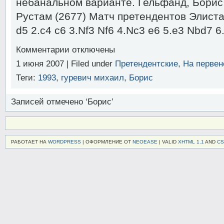
небанальном варианте. Гельфанд, Борис
Рустам (2677) Матч претендентов Элиста 
d5 2.c4 c6 3.Nf3 Nf6 4.Nc3 e6 5.e3 Nbd7 6
к
Комментарии
отключены
записи
1 июня 2007 | Filed under
Претендентские
,
На первен
Гельфанд,
Б.
Теги:
1993
,
гуревич михаил
,
Борис
–
Касымжанов,
Р.
Записей отмечено ‘Борис’
Элиста
2007
РАБОТАЕТ НА
WORDPRESS
| ОФОРМЛЕНИЕ ОТ
NEOEASE
| VALID
XHTML 1.1
AND
CS