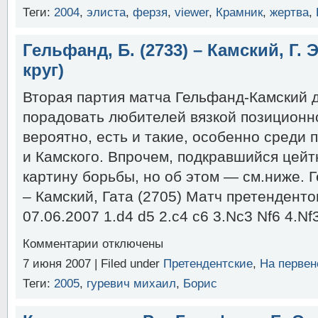
—
Теги:
2004
,
элиста
,
ферзя
,
viewer
,
Крамник
,
жертва
,
Kalod,
Antalya
2007
Гельфанд, Б. (2733) – Камский, Г. Э
круг)
Вторая партия матча Гельфанд-Камский 
порадовать любителей вязкой позиционн
вероятно, есть и такие, особенно среди
и Камского. Впрочем, подкравшийся цейт
картину борьбы, но об этом — см.ниже. 
– Камский, Гата (2705) Матч претенденто
07.06.2007 1.d4 d5 2.c4 c6 3.Nc3 Nf6 4.N
к
Комментарии
отключены
записи
7 июня 2007 | Filed under
Претендентские
,
На первен
Гельфанд,
Б.
Теги:
2005
,
гуревич михаил
,
Борис
(2733)
–
Камский,