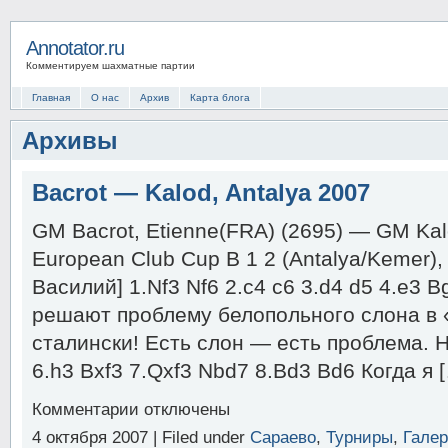
Annotator.ru
Комментируем шахматные партии
Главная
О нас
Архив
Карта блога
Архивы
Bacrot — Kalod, Antalya 2007
GM Bacrot, Etienne(FRA) (2695) — GM Kal
European Club Cup B 1 2 (Antalya/Kemer),
Василий] 1.Nf3 Nf6 2.c4 c6 3.d4 d5 4.e3 B
решают проблему белопольного слона в 
сталински! Есть слон — есть проблема. 
6.h3 Bxf3 7.Qxf3 Nbd7 8.Bd3 Bd6 Когда я 
к
Комментарии
отключены
записи
4 октября 2007 | Filed under
Сараево
,
Турниры
,
Гале
Bacrot