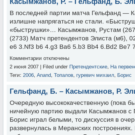
Касымжанов, Р. – Гельфанд, Б. Эл
Г.
Элиста
В последней партии матча Гельфанд — 
2007
(2-
излишне напрягаться не стали. «Быструш
й
«быструшки»… Касымжанов, Рустам (267
круг)
(2733) Матч претендентов Элиста (м6), 02
e6 3.Nf3 b6 4.g3 Ba6 5.b3 Bb4 6.Bd2 Be7 
к
Комментарии
отключены
записи
2 июня 2007 | Filed under
Претендентские
,
На первен
Касымжанов,
Р.
Теги:
2006
,
Anand
,
Топалов
,
гуревич михаил
,
Борис
–
Гельфанд,
Б.
Гельфанд, Б. – Касымжанов, Р. Эл
Элиста
2007
Очередную высококачественную (пока бы
ничейную партию выдали Касымжанов с 
Борис играл белыми, то дискуссия в оче
развернулась в Меранских построениях.