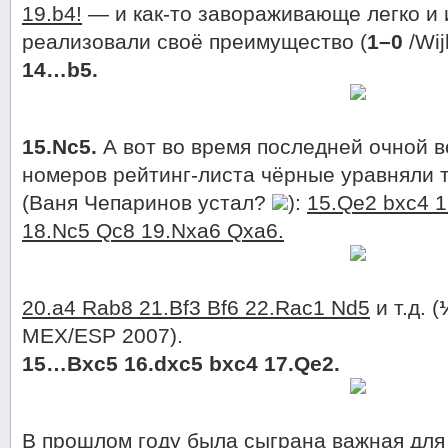
19.b4!
— и как-то завораживающе легко и
реализовали своё преимущество (
1–0
/Wij
14…b5.
15.Nc5.
А вот во время последней очной в
номеров рейтинг-листа чёрные уравняли т
(Ваня Чепаринов устал?
):
15.Qe2 bxc4 1
18.Nc5 Qc8 19.Nxa6 Qxa6.
20.a4 Rab8 21.Bf3 Bf6 22.Rac1 Nd5
и т.д. (
MEX/ESP 2007).
15…Bxc5 16.dxc5 bxc4 17.Qe2.
В прошлом году была сыграна важная для