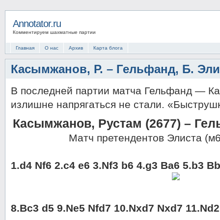
Annotator.ru
Комментируем шахматные партии
Главная
О нас
Архив
Карта блога
Касымжанов, Р. – Гельфанд, Б. Эли
В последней партии матча Гельфанд — К
излишне напрягаться не стали. «Быструш
Касымжанов, Рустам (2677) – Гел
Матч претендентов Элиста (м6
1.d4 Nf6 2.c4 e6 3.Nf3 b6 4.g3 Ba6 5.b3 B
8.Bc3 d5 9.Ne5 Nfd7 10.Nxd7 Nxd7 11.Nd2 