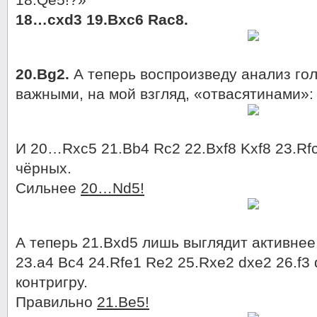
18…cxd3 19.Bxc6 Rac8.
20.Bg2.
А теперь воспроизведу анализ го
важными, на мой взгляд, «отвасятинами»:
И 20…Rxc5 21.Bb4 Rc2 22.Bxf8 Kxf8 23.Rf
чёрных.
Сильнее
20…Nd5!
А теперь 21.Bxd5 лишь выглядит активнее
23.a4 Bc4 24.Rfe1 Re2 25.Rxe2 dxe2 26.f3
контригру.
Правильно
21.Be5!