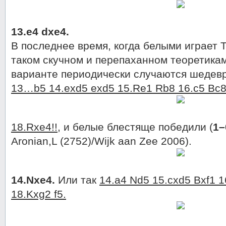
13.e4 dxe4.
В последнее время, когда белыми играет 
таком скучном и перепаханном теоретикам
варианте периодически случаются шедевр
13…b5 14.exd5 exd5 15.Re1 Rb8 16.c5 Bc8
18.Rxe4!!
, и белые блестяще победили (
1–
Aronian,L (2752)/Wijk aan Zee 2006).
14.Nxe4.
Или так
14.a4 Nd5 15.cxd5 Bxf1 1
18.Kxg2 f5.