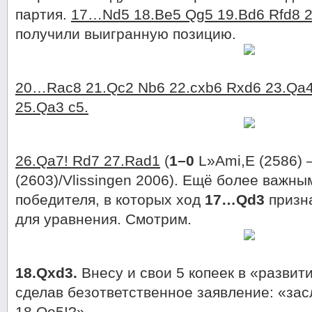
партия.
17…Nd5 18.Be5 Qg5 19.Bd6 Rfd8 2
получили выигранную позицию.
20…Rac8 21.Qc2 Nb6 22.cxb6 Rxd6 23.Qa
25.Qa3 c5.
26.Qa7! Rd7 27.Rad1
(
1–0
L»Ami,E (2586) 
(2603)/Vlissingen 2006). Ещё более важн
победителя, в которых ход
17…Qd3
призн
для уравнения. Смотрим.
18.Qxd3.
Внесу и свои 5 копеек в «развит
сделав безответственное заявление: «за
18.Qe5!?»