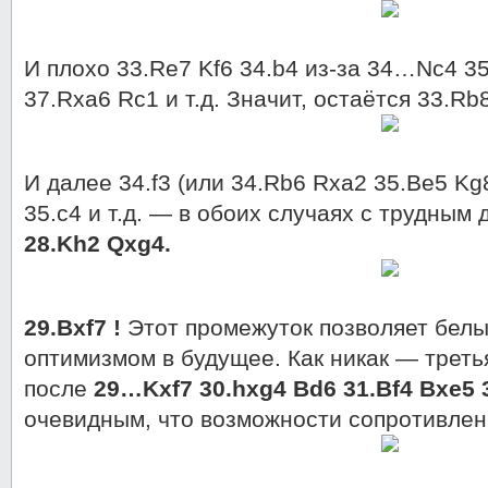
И плохо 33.Re7 Kf6 34.b4 из-за 34…Nc4 3
37.Rxa6 Rc1 и т.д. Значит, остаётся 33.Rb
И далее 34.f3 (или 34.Rb6 Rxa2 35.Be5 K
35.c4 и т.д. — в обоих случаях с трудным
28.Kh2 Qxg4.
29.Bxf7 !
Этот промежуток позволяет белы
оптимизмом в будущее. Как никак — треть
после
29…Kxf7 30.hxg4 Bd6 31.Bf4 Bxe5 
очевидным, что возможности сопротивлен