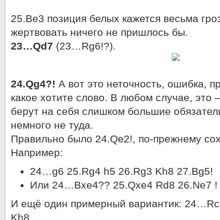
25.Be3 позиция белых кажется весьма гроз
жертвовать ничего не пришлось бы.
23…Qd7
(23…Rg6!?).
24.Qg4?!
А вот это неточность, ошибка, п
какое хотите слово. В любом случае, это
берут на себя слишком большие обязател
немного не туда.
Правильно было 24.Qe2!, по-прежнему со
Например:
24…g6 25.Rg4 h5 26.Rg3 Kh8 27.Bg5!
Или 24…Bxe4?? 25.Qxe4 Rd8 26.Ne7 !
И ещё один примерный вариантик: 24…Rc
Kh8.