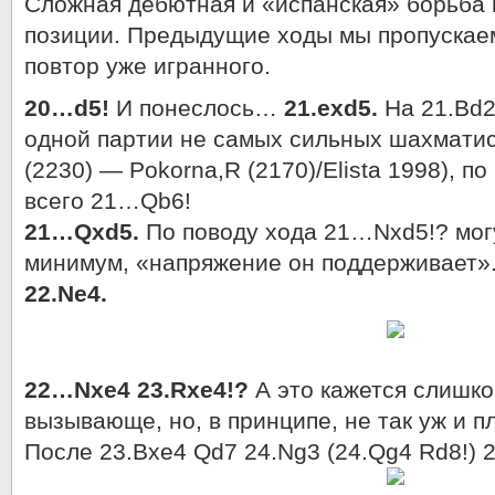
Сложная дебютная и «испанская» борьба
позиции. Предыдущие ходы мы пропускаем
повтор уже игранного.
20…d5!
И понеслось…
21.exd5.
На 21.Bd2
одной партии не самых сильных шахматис
(2230) — Pokorna,R (2170)/Elista 1998), п
всего 21…Qb6!
21…Qxd5.
По поводу хода 21…Nxd5!? могу 
минимум, «напряжение он поддерживает»
22.Ne4.
22…Nxe4 23.Rxe4!?
А это кажется слишко
вызывающе, но, в принципе, не так уж и п
После 23.Bxe4 Qd7 24.Ng3 (24.Qg4 Rd8!)