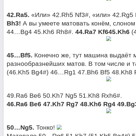
42.Ra5.
«Или» 42.Rh5 Nf3#, «или» 42.Rg5 
Bh3!
А вы умеете матовать конём, слоном
44…Bg4 45.Kh6 Rh8#.
44.Ra7 Kf645.Kh6
(
45…Bf5.
Конечно же, тут машина выдаёт 
разнообразнейших матов. В том числе и 
(46.Kh5 Bg4#) 46…Rg1 47.Bh6 Bf5 48.Kh8 
49.Ra6 Be6 50.Kh7 Ng5 51.Kh8 Rxh6#.
46.Ra6 Be6 47.Kh7 Rg7 48.Kh6 Rg4 49.Bg
50…Ng5.
Тонко!
Матовало 50…Rg6 51.Kh7 (51.Kh5 Bg4#) 