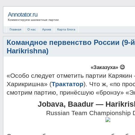
Annotator.ru
Комментируем шахматные партии
Главная
О нас
Архив
Карта блога
Командное первенство России (9-й
Harikrishna)
«Заказуха» 😉
«Особо следует отметить партии Карякин
Харикришна» (
Трактатор
). Что ж, «по пр
смотрим партию, принёсшую «бронзу» «Э
Jobava, Baadur — Harikris
Russian Team Championship 