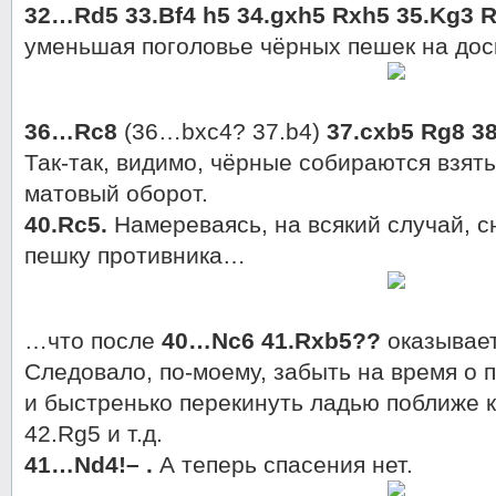
32…Rd5 33.Bf4 h5 34.gxh5 Rxh5 35.Kg3 R
уменьшая поголовье чёрных пешек на дос
36…Rc8
(36…bxc4? 37.b4)
37.cxb5 Rg8 3
Так-так, видимо, чёрные собираются взять
матовый оборот.
40.Rc5.
Намереваясь, на всякий случай, с
пешку противника…
…что после
40…Nc6 41.Rxb5??
оказывае
Следовало, по-моему, забыть на время о
и быстренько перекинуть ладью поближе к
42.Rg5 и т.д.
41…Nd4!– .
А теперь спасения нет.