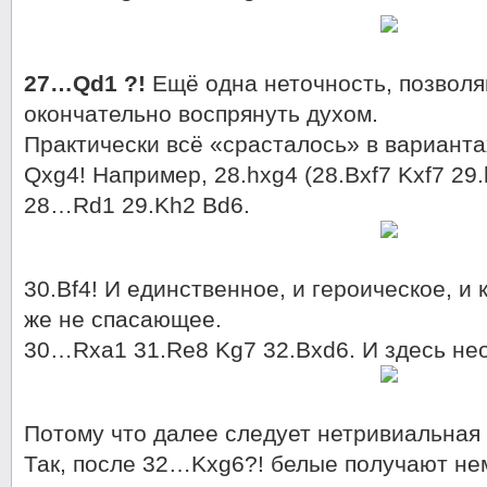
27…Qd1 ?!
Ещё одна неточность, позвол
окончательно воспрянуть духом.
Практически всё «срасталось» в вариант
Qxg4! Например, 28.hxg4 (28.Bxf7 Kxf7 29
28…Rd1 29.Kh2 Bd6.
30.Bf4! И единственное, и героическое, и
же не спасающее.
30…Rxa1 31.Re8 Kg7 32.Bxd6. И здесь не
Потому что далее следует нетривиальная 
Так, после 32…Kxg6?! белые получают н