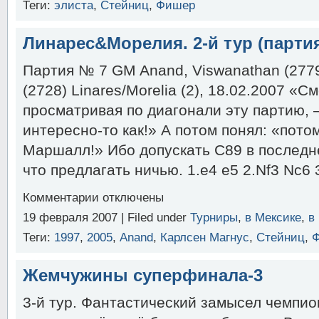
Теги:
элиста
,
Стейниц
,
Фишер
России
(2-
й
Линарес&Морелия. 2-й тур (парти
тур,
Gelfand
Партия № 7 GM Anand, Viswanathan (2779)
—
Bocharov)
(2728) Linares/Morelia (2), 18.02.2007 «С
просматривая по диагонали эту партию,
интересно-то как!» А потом понял: «пото
Маршалл!» Ибо допускать C89 в последне
что предлагать ничью. 1.e4 e5 2.Nf3 Nc6 
к
Комментарии
отключены
записи
19 февраля 2007 | Filed under
Турниры
,
в Мексике
,
в
Линарес&Морелия.
2-
Теги:
1997
,
2005
,
Anand
,
Карлсен Магнус
,
Стейниц
,
й
тур
(партия
Жемчужины суперфинала-3
№
7)
3-й тур. Фантастический замысел чемпи