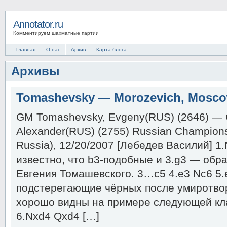
Annotator.ru
Комментируем шахматные партии
Главная
О нас
Архив
Карта блога
Архивы
Tomashevsky — Morozevich, Moscow
GM Tomashevsky, Evgeny(RUS) (2646) — 
Alexander(RUS) (2755) Russian Champions
Russia), 12/20/2007 [Лебедев Василий] 1.
известно, что b3-подобные и 3.g3 — обр
Евгения Томашевского. 3…c5 4.e3 Nc6 5.
подстерегающие чёрных после умиротв
хорошо видны на примере следующей кл
6.Nxd4 Qxd4 […]