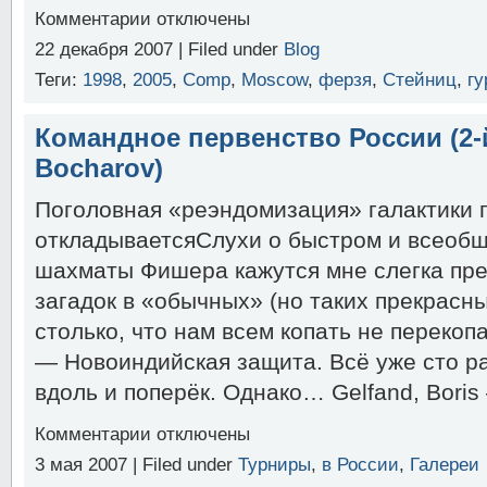
к
Комментарии
отключены
записи
22 декабря 2007 | Filed under
Blog
Tomashevsky
—
Теги:
1998
,
2005
,
Comp
,
Moscow
,
ферзя
,
Стейниц
,
гу
Morozevich,
Moscow,
Russia,
Командное первенство России (2-й
2007
Bocharov)
Поголовная «реэндомизация» галактики 
откладываетсяСлухи о быстром и всеоб
шахматы Фишера кажутся мне слегка пре
загадок в «обычных» (но таких прекрасн
столько, что нам всем копать не перекоп
— Новоиндийская защита. Всё уже сто ра
вдоль и поперёк. Однако… Gelfand, Boris 
к
Комментарии
отключены
записи
3 мая 2007 | Filed under
Турниры
,
в России
,
Галереи
Командное
первенство