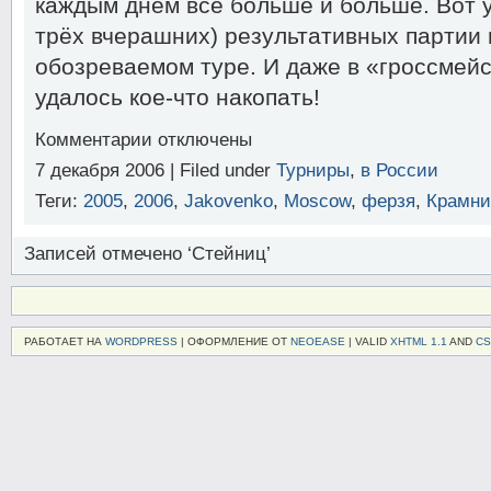
каждым днём всё больше и больше. Вот у
трёх вчерашних) результативных партии 
обозреваемом туре. И даже в «гроссмей
удалось кое-что накопать!
к
Комментарии
отключены
записи
7 декабря 2006 | Filed under
Турниры
,
в России
Жемчужины
суперфинала-3
Теги:
2005
,
2006
,
Jakovenko
,
Moscow
,
ферзя
,
Крамни
Записей отмечено ‘Стейниц’
РАБОТАЕТ НА
WORDPRESS
| ОФОРМЛЕНИЕ ОТ
NEOEASE
| VALID
XHTML 1.1
AND
CS