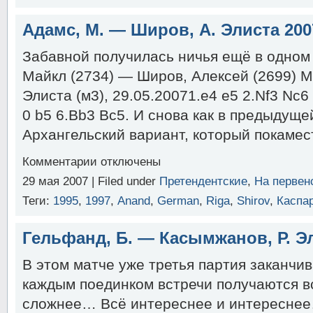
Камский,
Г.
Адамс, М. — Широв, А. Элиста 200
Элиста
2007
Забавной получилась ничья ещё в одном
Майкл (2734) — Широв, Алексей (2699) 
Элиста (м3), 29.05.20071.e4 e5 2.Nf3 Nc6
0 b5 6.Bb3 Bc5. И снова как в предыдущ
Архангельский вариант, который покамес
к
Комментарии
отключены
записи
29 мая 2007 | Filed under
Претендентские
,
На первен
Адамс,
М.
Теги:
1995
,
1997
,
Anand
,
German
,
Riga
,
Shirov
,
Каспа
—
Широв,
А.
Гельфанд, Б. — Касымжанов, Р. Э
Элиста
2007
В этом матче уже третья партия заканчив
каждым поединком встречи получаются в
сложнее… Всё интереснее и интереснее