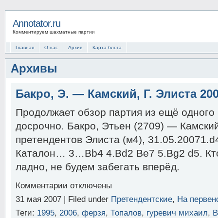
Annotator.ru
Комментируем шахматные партии
Главная
О нас
Архив
Карта блога
Архивы
Бакро, Э. — Камский, Г. Элиста 20
Продолжает обзор партия из ещё одного
досрочно. Бакро, Этьен (2709) — Камский
претендентов Элиста (м4), 31.05.20071.d4
Каталон… 3…Bb4 4.Bd2 Be7 5.Bg2 d5. Кт
ладно, не будем забегать вперёд.
к
Комментарии
отключены
записи
31 мая 2007 | Filed under
Претендентские
,
На первен
Бакро,
Э.
Теги:
1995
,
2006
,
ферзя
,
Топалов
,
гуревич михаил
,
В
—