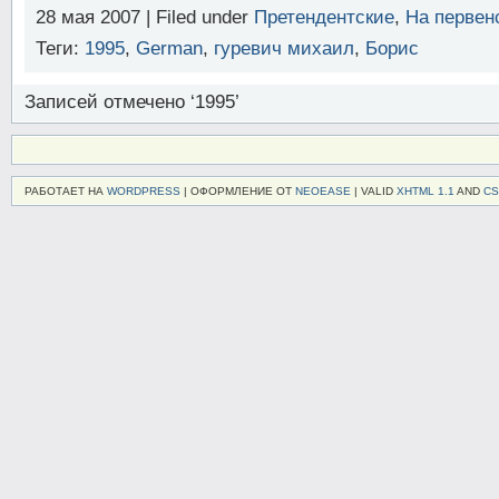
28 мая 2007 | Filed under
Претендентские
,
На первен
Касымжанов,
Р.
Теги:
1995
,
German
,
гуревич михаил
,
Борис
—
Гельфанд,
Б.
Записей отмечено ‘1995’
Элиста
2007
РАБОТАЕТ НА
WORDPRESS
| ОФОРМЛЕНИЕ ОТ
NEOEASE
| VALID
XHTML 1.1
AND
CS