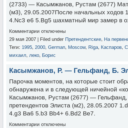
(2733) — Касымжанов, Рустам (2677) Ма
(м3), 29.05.2007После начальных ходов 1.
4.Nc3 e6 5.Bg5 шахматный мир замер в
к
Комментарии
отключены
записи
29 мая 2007 | Filed under
Претендентские
,
На первен
Гельфанд,
Б.
Теги:
1995
,
2000
,
German
,
Moscow
,
Riga
,
Каспаров
,
С
—
Касымжанов,
михаил
,
леко
,
Борис
Р.
Элиста
Касымжанов, Р. — Гельфанд, Б. Э
2007
Парочка моментов, на которые стоит обр
обнаружена и в следующей ничейной «к
Касымжанов, Рустам (2677) — Гельфанд,
претендентов Элиста (м2), 28.05.2007 1.d
4.g3 Ba6 5.b3 Bb4+ 6.Bd2 Be7.
к
Комментарии
отключены
записи